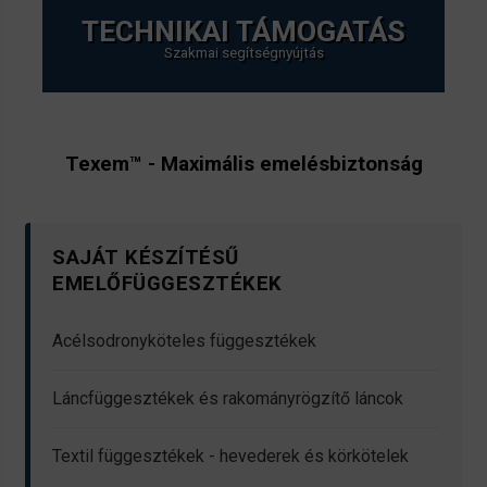
TECHNIKAI TÁMOGATÁS
Szakmai segítségnyújtás
Texem™ - Maximális emelésbiztonság
SAJÁT KÉSZÍTÉSŰ
EMELŐFÜGGESZTÉKEK
Acélsodronyköteles függesztékek
Láncfüggesztékek és rakományrögzítő láncok
Textil függesztékek - hevederek és körkötelek