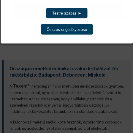
Digitális erőmérők
Testre szabás ►
Összes engedélyezése
Országos emeléstechnikai szaküzlethálózat és
raktárbázis: Budapest, Debrecen, Miskolc
Texem™
A
nemcsupán minösített ipari emelöeszközök gyártója,
hanem teljes körű, nyitott emeléstechnikai szaküzlethálózatot is
üzemeltet. Annak érdekében, hogy a vállalati partnerek és a
személyes vásárlók igényeit a leggyorsabban kiszolgáljuk,
hatalmas raktárkészletet tartunk fenn a standard darabárukból.
A különböző méretű seklik, kötélfeszítők, kötélfordító korongok,
láncok és acélsodronykötelek azonnal, polcról elérhetők.