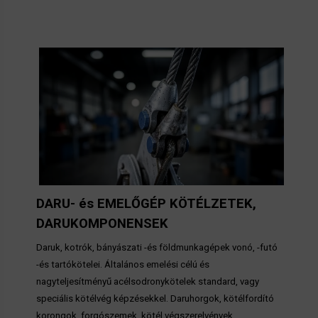
DARU- és EMELŐGÉP KÖTÉLZETEK,
DARUKOMPONENSEK
Daruk, kotrók, bányászati -és földmunkagépek vonó, -futó
-és tartókötelei. Általános emelési célú és
nagyteljesítményű acélsodronykötelek standard, vagy
speciális kötélvég képzésekkel. Daruhorgok, kötélfordító
korongok, forgószemek, kötél végszerelvények,