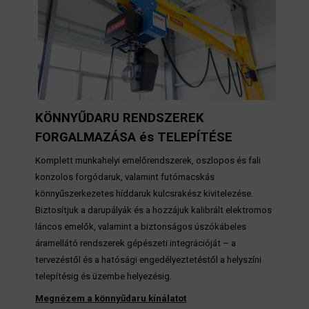
KÖNNYŰDARU RENDSZEREK
FORGALMAZÁSA és TELEPÍTÉSE
Komplett munkahelyi emelőrendszerek, oszlopos és fali
konzolos forgódaruk, valamint futómacskás
könnyűszerkezetes híddaruk kulcsrakész kivitelezése.
Biztosítjuk a darupályák és a hozzájuk kalibrált elektromos
láncos emelők, valamint a biztonságos úszókábeles
áramellátó rendszerek gépészeti integrációját – a
tervezéstől és a hatósági engedélyeztetéstől a helyszíni
telepítésig és üzembe helyezésig.
Megnézem a könnyűdaru kínálatot