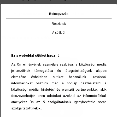
emelőfüggesztékek és emelőgerendák átfogó kínálata.
Megnézem az emelőgép kötélzet kínálatot
Beleegyezés
Részletek
A sütikről
Prémium ipari emelőeszközök
Ez a weboldal sütiket használ
Az Ön élményének személyre szabása, a közösségi média
jellemzőinek támogatása és látogatottságunk alapos
elemzése érdekében sütiket használunk. Továbbá,
információkat osztunk meg a honlap használatáról a
közösségi média, hirdetési és elemzői partnereinkkel, akik
összevonhatják ezen adatokat azokkal az információkkal,
amelyeket Ön az ő szolgáltatásaik igénybevétele során
szolgáltatott nekik..