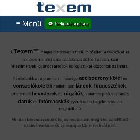
≡ Menü
☎ Technikai segítség
Texem™
A
magas biztonsági szintű, minősített eszközöket és
komplex mérnöki szolgáltatásokat biztosít a hazai ipari
létesítmények, gyártócsarnokok és logisztikai központok számára.
acélsodrony kötél
Kínálatunkban a prémium minőségű
és
vonszolókötelek
láncok
függesztékek
mellett ipari
,
,
hevederek
rögzítők
teheremelő
és
, valamint professzionális
daruk
futómacskák
és
gyártása és forgalmazása is
megtalálható.
Minden berendezésünk teljes mértékben megfelel az EN/ISO
szabványoknak és az európai CE direktíváknak.